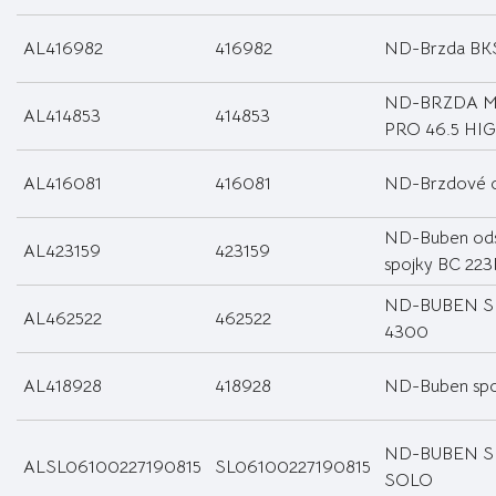
AL416982
416982
ND-Brzda BKS
ND-BRZDA M
AL414853
414853
PRO 46.5 HIG
AL416081
416081
ND-Brzdové o
ND-Buben ods
AL423159
423159
spojky BC 223
ND-BUBEN S
AL462522
462522
4300
AL418928
418928
ND-Buben spo
ND-BUBEN S
ALSL06100227190815
SL06100227190815
SOLO