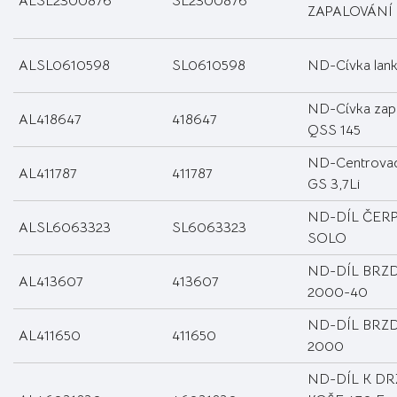
ALSL2300876
SL2300876
ZAPALOVÁNÍ
ALSL0610598
SL0610598
ND-Cívka lank
ND-Cívka zap
AL418647
418647
QSS 145
ND-Centrovac
AL411787
411787
GS 3,7Li
ND-DÍL ČER
ALSL6063323
SL6063323
SOLO
ND-DÍL BRZD
AL413607
413607
2000-40
ND-DÍL BRZD
AL411650
411650
2000
ND-DÍL K D