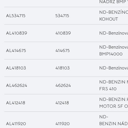
NÁDRŽ BMP 
ND-BENZÍN
AL534715
534715
KOHOUT
AL410839
410839
ND-Benzínová
ND-Benzínová
AL414675
414675
BMP14000
AL418103
418103
ND-Benzínov
ND-BENZIN
AL462624
462624
FRS 410
ND-BENZIN.
AL412418
412418
MOTOR SF 
ND-
AL411920
411920
BENZIN.NÁ