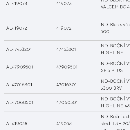
ND-BLOK MO
AL419073
419073
VÁLCEM BC 
ND-Blok s vá
AL419072
419072
500
ND-BOČNÍ V
AL47453201
47453201
HIGHLINE
ND-BOČNÍ VÝ
AL47909501
47909501
SP.S PLUS
ND-BOČNÍ V
AL47016301
47016301
5300 BRV
ND-BOČNÍ V
AL47060501
47060501
HIGHLINE 48
ND-Boční och
AL419058
419058
plech LSH 20/5