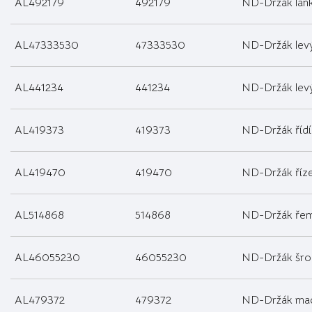
AL492179
492179
ND-Držák lan
AL47333530
47333530
ND-Držák lev
AL441234
441234
ND-Držák lev
AL419373
419373
ND-Držák řídí
AL419470
419470
ND-Držák říze
AL514868
514868
ND-Držák řem
AL46055230
46055230
ND-Držák šro
AL479372
479372
ND-Držák ma