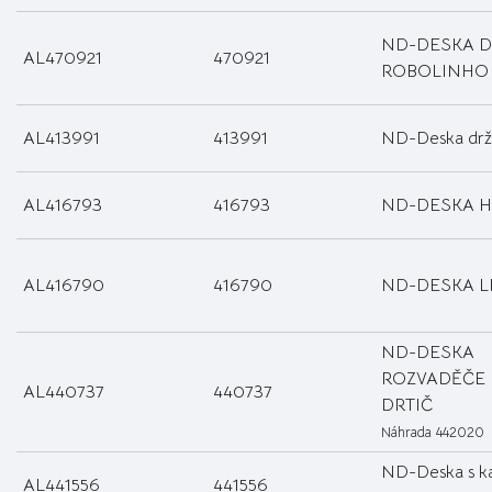
ND-DESKA D
AL470921
470921
ROBOLINHO
AL413991
413991
ND-Deska drž
AL416793
416793
ND-DESKA HT
AL416790
416790
ND-DESKA LB
ND-DESKA
ROZVADĚČE 
AL440737
440737
DRTIČ
Náhrada 442020
ND-Deska s ka
AL441556
441556