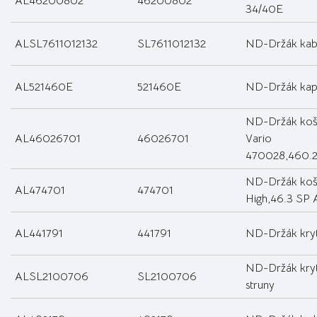
AL46200802
46200802
34/40E
ALSL7611012132
SL7611012132
ND-Držák kab
AL521460E
521460E
ND-Držák kap
ND-Držák koš
AL46026701
46026701
Vario
470028,460.
ND-Držák ko
AL474701
474701
High,46.3 SP 
AL441791
441791
ND-Držák kry
ND-Držák kryt
ALSL2100706
SL2100706
struny