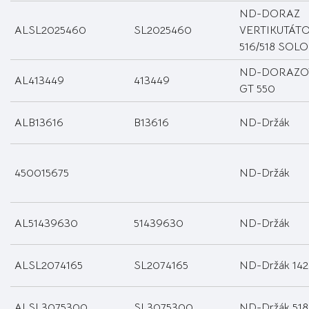
ND-DORAZ
ALSL2025460
SL2025460
VERTIKUTÁT
516/518 SOLO
ND-DORAZO
AL413449
413449
GT 550
ALB13616
B13616
ND-Držák
450015675
ND-Držák
AL51439630
51439630
ND-Držák
ALSL2074165
SL2074165
ND-Držák 142,
ALSL3075300
SL3075300
ND-Držák 518