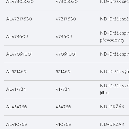
AL47305030
47305030
ND-Držák seč
AL47317630
47317630
ND-Držák seče
ND-Držák spí
AL473609
473609
převodovky
AL47091001
47091001
ND-Držák spín
AL521469
521469
ND-Držák výf
ND-Držák vz
AL417734
417734
filtru
AL454736
454736
ND-DRŽÁK
AL410769
410769
ND-DRŽÁK