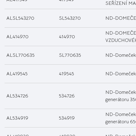
SEŘÍZENÍ M
ALSL543270
SL543270
ND-DOMEČE
ND-DOMEČE
AL414970
414970
VZDUCHOVÉH
ALSL770635
SL770635
ND-Domeček
AL419545
419545
ND-Domeček f
ND-Domeček
AL534726
534726
generátoru 3
ND-Domeček
AL534919
534919
generátoru 6