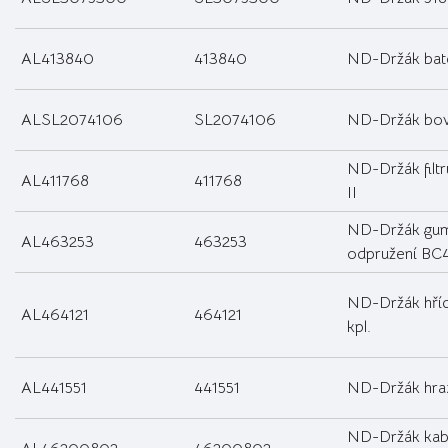
AL413840
413840
ND-Držák bat
ALSL2074106
SL2074106
ND-Držák bo
ND-Držák filt
AL411768
411768
II
ND-Držák gu
AL463253
463253
odpružení BC
ND-Držák hříd
AL464121
464121
kpl.
AL441551
441551
ND-Držák hraz
ND-Držák kab