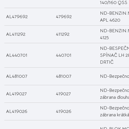
140/160 QSS
ND-BENZIN
AL479692
479692
APL 4620
ND-BENZIN.
AL411292
411292
4125
ND-BESPEČ
AL440701
440701
SPÍNAČ LH 2
DRTIČ
AL481007
481007
ND-Bezpečnos
ND-Bezpečnos
AL419027
419027
zábrana dlouh
ND-Bezpečnos
AL419026
419026
zábrana krátk