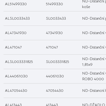
ND-Distanční 
AL51499330
51499330
koše
ALSL0033433
SL0033433
ND-Distanční
AL47341930
47341930
ND-Distanční 
AL471047
471047
ND-Distanční 
ND-Distanční 
ALSL003331825
SL003331825
1,85x9
ND-Distanční 
AL44061030
44061030
ROBO 4000
AL47054430
47054430
ND-Distancní 
AL413443
413443
ND-DŽADLO 