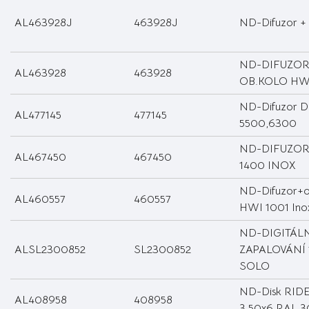
AL463928J
463928J
ND-Difuzor + 
ND-DIFUZOR
AL463928
463928
OB.KOLO HW
ND-Difuzor D
AL477145
477145
5500,6300
ND-DIFUZO
AL467450
467450
1400 INOX
ND-Difuzor+o
AL460557
460557
HWI 1001 Ino
ND-DIGITÁL
ALSL2300852
SL2300852
ZAPALOVÁNÍ 
SOLO
ND-Disk RIDE
AL408958
408958
3,50x6 RAL 