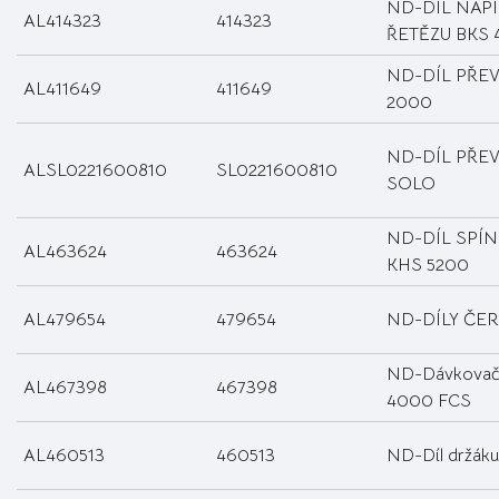
ND-DÍL NAP
AL414323
414323
ŘETĚZU BKS 
ND-DÍL PŘE
AL411649
411649
2000
ND-DÍL PŘE
ALSL0221600810
SL0221600810
SOLO
ND-DÍL SPÍN
AL463624
463624
KHS 5200
AL479654
479654
ND-DÍLY ČE
ND-Dávkovač
AL467398
467398
4000 FCS
AL460513
460513
ND-Díl držáku