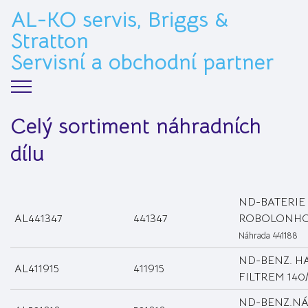
AL-KO servis, Briggs &
Stratton
>
Servisní a obchodní partner
Celý sortiment náhradních
dílu
ND-BATERIE
AL441347
441347
ROBOLONHO
Náhrada 441188
ND-BENZ. H
AL411915
411915
FILTREM 140
ND-BENZ.NÁ