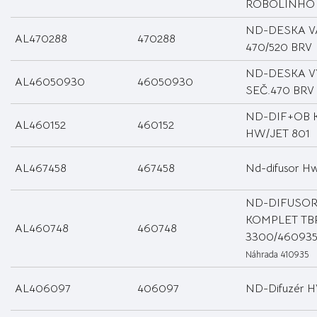
ROBOLINHO
ND-DESKA V
AL470288
470288
470/520 BRV
ND-DESKA V
AL46050930
46050930
SEČ.470 BRV
ND-DIF+OB 
AL460152
460152
HW/JET 801
AL467458
467458
Nd-difusor H
ND-DIFUSO
KOMPLET TB
AL460748
460748
3300/460935
Náhrada 410935
AL406097
406097
ND-Difuzér 