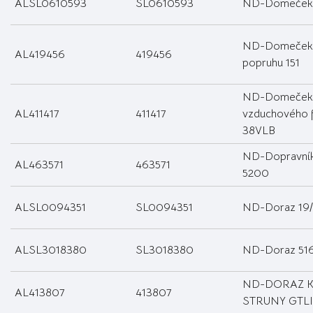
ALSL0610593
SL0610593
ND-Domeček s
ND-Domeček 
AL419456
419456
popruhu 151
ND-Domeček
AL411417
411417
vzduchového fi
38VLB
ND-Dopravní
AL463571
463571
5200
ALSL0094351
SL0094351
ND-Doraz 19/
ALSL3018380
SL3018380
ND-Doraz 516
ND-DORAZ K
AL413807
413807
STRUNY GTLI