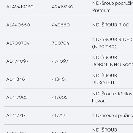
ND-Šroub područk
AL49419230
49419230
Premium
AL440660
440660
ND-ŠROUB R100
ND-ŠROUB RIDE 
AL700704
700704
(N.702130)
ND-ŠROUB
AL474097
474097
ROBOLINHO 300
ND-ŠROUB
AL413461
413461
RUKOJETI
ND-Šroub s křídlo
AL417905
417905
hlavou
AL417717
417717
ND-Šroub s pružin
ND-ŠROUB