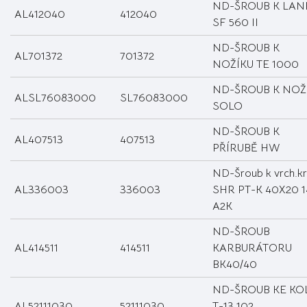
ND-ŠROUB K LAN
AL412040
412040
SF 560 II
ND-ŠROUB K
AL701372
701372
NOŽÍKU TE 1000
ND-ŠROUB K NOŽ
ALSL76083000
SL76083000
SOLO
ND-ŠROUB K
AL407513
407513
PŘÍRUBĚ HW
ND-Šroub k vrch.kr
AL336003
336003
SHR PT-K 40X20 1
A2K
ND-ŠROUB
AL414511
414511
KARBURÁTORU
BK40/40
ND-ŠROUB KE KO
AL52111030
52111030
T-13 102