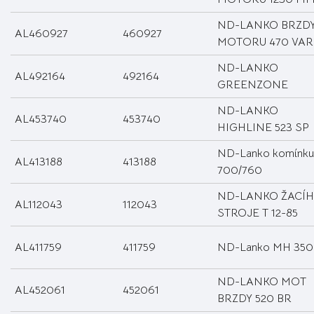
ND-LANKO BRZD
AL460927
460927
MOTORU 470 VAR
ND-LANKO
AL492164
492164
GREENZONE
ND-LANKO
AL453740
453740
HIGHLINE 523 SP
ND-Lanko komínku
AL413188
413188
700/760
ND-LANKO ŽACÍ
AL112043
112043
STROJE T 12-85
AL411759
411759
ND-Lanko MH 350
ND-LANKO MOT
AL452061
452061
BRZDY 520 BR