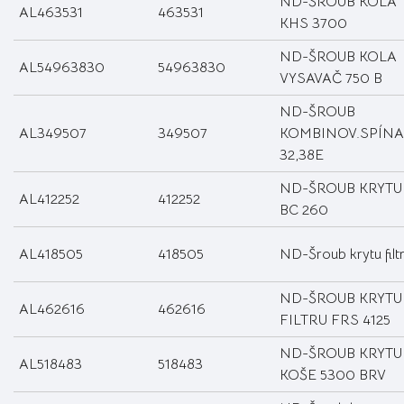
ND-ŠROUB KOLA
AL463531
463531
KHS 3700
ND-ŠROUB KOLA
AL54963830
54963830
VYSAVAČ 750 B
ND-ŠROUB
AL349507
349507
KOMBINOV.SPÍN
32,38E
ND-ŠROUB KRYTU
AL412252
412252
BC 260
AL418505
418505
ND-Šroub krytu filt
ND-ŠROUB KRYTU
AL462616
462616
FILTRU FRS 4125
ND-ŠROUB KRYTU
AL518483
518483
KOŠE 5300 BRV