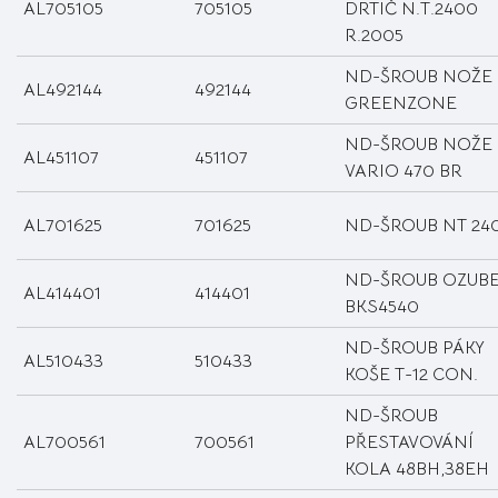
AL705105
705105
DRTIČ N.T.2400
R.2005
ND-ŠROUB NOŽE
AL492144
492144
GREENZONE
ND-ŠROUB NOŽE
AL451107
451107
VARIO 470 BR
AL701625
701625
ND-ŠROUB NT 24
ND-ŠROUB OZUB
AL414401
414401
BKS4540
ND-ŠROUB PÁKY
AL510433
510433
KOŠE T-12 CON.
ND-ŠROUB
AL700561
700561
PŘESTAVOVÁNÍ
KOLA 48BH,38EH