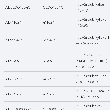
ND-Šroub válce
ALSL0018340
SL0018340
M5x40
ND-Šroub výfuku
AL411824
411824
M6x95
ND-Šroub výfuku T
AL514984
514984
ukončená výroba
ND-ŠROUBEK
AL519385
519385
ZÁPADKY KE KOŠI
5300 BRV
ND-Šroubení Jet
AL467414
467414
4000-5000
ND-ŠROUBOVÁK 
AL414517
414517
KLÍČEM BKS
ND-Šroubovák D-
ALSL0080537
SL0080537