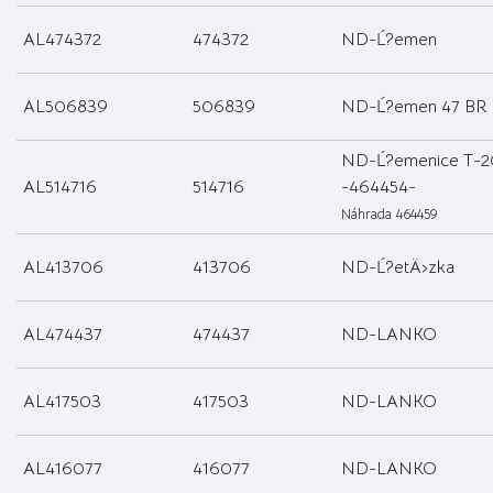
AL474372
474372
ND-Ĺ?emen
AL506839
506839
ND-Ĺ?emen 47 BR
ND-Ĺ?emenice T-2
AL514716
514716
-464454-
Náhrada 464459
AL413706
413706
ND-Ĺ?etÄ›zka
AL474437
474437
ND-LANKO
AL417503
417503
ND-LANKO
AL416077
416077
ND-LANKO