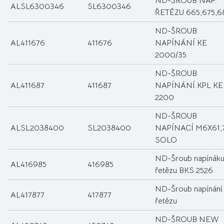
ND-ŠROUB NAP.
ALSL6300346
SL6300346
ŘETĚZU 665,675,6
ND-ŠROUB
AL411676
411676
NAPÍNÁNÍ KE
2000/35
ND-ŠROUB
AL411687
411687
NAPÍNÁNÍ KPL KE
2200
ND-ŠROUB
ALSL2038400
SL2038400
NAPÍNACÍ M6X61,
SOLO
ND-Šroub napínák
AL416985
416985
řetězu BKS 2526
ND-Šroub napínání
AL417877
417877
řetězu
ND-ŠROUB NEW