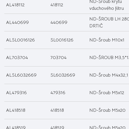
ND-Šroub krytu
AL418112
418112
vduchového filtru
ND-ŠROUB LH 28
AL440699
440699
DRTIČ
ALSL0016126
SL0016126
ND-Šroub M10x1
AL703704
703704
ND-ŠROUB M3,5*1
ALSL6032669
SL6032669
ND-Šroub M4x32,1
AL479316
479316
ND-Šroub M5x12
AL418518
418518
ND-Šroub M5x20
AL418519
418519
ND-Šroub M5x20