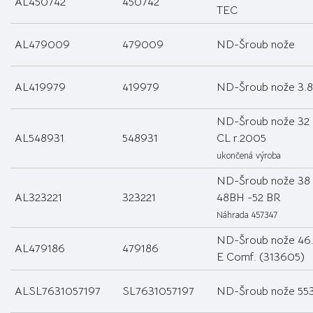
AL450742
450742
TEC
AL479009
479009
ND-Šroub nože
AL419979
419979
ND-Šroub nože 3.
ND-Šroub nože 32
AL548931
548931
CL r.2005
ukončená výroba
ND-Šroub nože 38
AL323221
323221
48BH -52 BR
Náhrada 457347
ND-Šroub nože 46
AL479186
479186
E Comf. (313605)
ALSL7631057197
SL7631057197
ND-Šroub nože 55